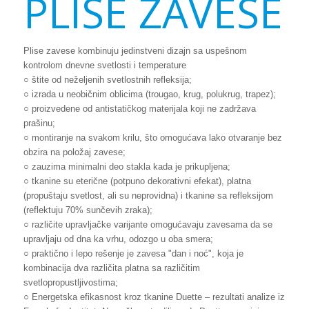
PLISE ZAVESE
Plise zavese kombinuju jedinstveni dizajn sa uspešnom
kontrolom dnevne svetlosti i temperature
○ štite od neželjenih svetlostnih refleksija;
○ izrada u neobičnim oblicima (trougao, krug, polukrug, trapez);
○ proizvedene od antistatičkog materijala koji ne zadržava
prašinu;
○ montiranje na svakom krilu, što omogućava lako otvaranje bez
obzira na položaj zavese;
○ zauzima minimalni deo stakla kada je prikupljena;
○ tkanine su eterične (potpuno dekorativni efekat), platna
(propuštaju svetlost, ali su neprovidna) i tkanine sa refleksijom
(reflektuju 70% sunčevih zraka);
○ različite upravljačke varijante omogućavaju zavesama da se
upravljaju od dna ka vrhu, odozgo u oba smera;
○ praktično i lepo rešenje je zavesa "dan i noć", koja je
kombinacija dva različita platna sa različitim
svetlopropustljivostima;
○ Energetska efikasnost kroz tkanine Duette – rezultati analize iz