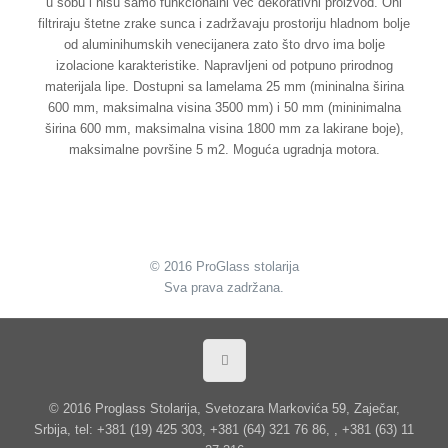
u sobu i nisu samo funkcionalni već dekorativni proizvod. Oni
filtriraju štetne zrake sunca i zadržavaju prostoriju hladnom bolje
od aluminihumskih venecijanera zato što drvo ima bolje
izolacione karakteristike. Napravljeni od potpuno prirodnog
materijala lipe. Dostupni sa lamelama 25 mm (mininalna širina
600 mm, maksimalna visina 3500 mm) i 50 mm (mininimalna
širina 600 mm, maksimalna visina 1800 mm za lakirane boje),
maksimalne površine 5 m2. Moguća ugradnja motora.
© 2016 ProGlass stolarija
Sva prava zadržana.
© 2016 Proglass Stolarija, Svetozara Markovića 59, Zaječar,
Srbija, tel: +381 (19) 425 303, +381 (64) 321 76 86, , +381 (63) 11