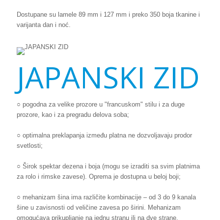
Dostupane su lamele 89 mm i 127 mm i preko 350 boja tkanine i
varijanta dan i noć.
JAPANSKI ZID
○ pogodna za velike prozore u "francuskom" stilu i za duge
prozore, kao i za pregradu delova soba;
○ optimalna preklapanja između platna ne dozvoljavaju prodor
svetlosti;
○ Širok spektar dezena i boja (mogu se izraditi sa svim platnima
za rolo i rimske zavese). Oprema je dostupna u beloj boji;
○ mehanizam šina ima različite kombinacije – od 3 do 9 kanala
šine u zavisnosti od veličine zavesa po širini. Mehanizam
omogućava prikupljanje na jednu stranu ili na dve strane.