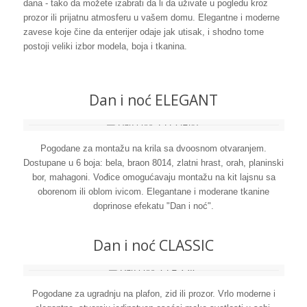
dana - tako da možete izabrati da li da uživate u pogledu kroz
prozor ili prijatnu atmosferu u vašem domu. Elegantne i moderne
zavese koje čine da enterijer odaje jak utisak, i shodno tome
postoji veliki izbor modela, boja i tkanina.
Dan i noć ELEGANT
Pogodane za montažu na krila sa dvoosnom otvaranjem.
Dostupane u 6 boja: bela, braon 8014, zlatni hrast, orah, planinski
bor, mahagoni. Vođice omogućavaju montažu na kit lajsnu sa
oborenom ili oblom ivicom. Elegantane i moderane tkanine
doprinose efekatu "Dan i noć".
Dan i noć CLASSIC
Pogodane za ugradnju na plafon, zid ili prozor. Vrlo moderne i