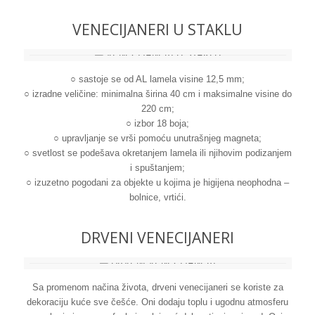
VENECIJANERI U STAKLU
○ sastoje se od AL lamela visine 12,5 mm;
○ izradne veličine: minimalna širina 40 cm i maksimalne visine do
220 cm;
○ izbor 18 boja;
○ upravljanje se vrši pomoću unutrašnjeg magneta;
○ svetlost se podešava okretanjem lamela ili njihovim podizanjem
i spuštanjem;
○ izuzetno pogodani za objekte u kojima je higijena neophodna –
bolnice, vrtići.
DRVENI VENECIJANERI
Sa promenom načina života, drveni venecijaneri se koriste za
dekoraciju kuće sve češće. Oni dodaju toplu i ugodnu atmosferu