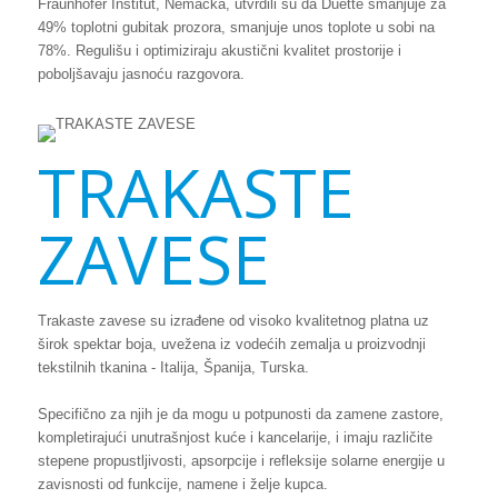
Fraunhofer Institut, Nemačka, utvrdili su da Duette smanjuje za
49% toplotni gubitak prozora, smanjuje unos toplote u sobi na
78%. Regulišu i optimiziraju akustični kvalitet prostorije i
poboljšavaju jasnoću razgovora.
TRAKASTE
ZAVESE
Trakaste zavese su izrađene od visoko kvalitetnog platna uz
širok spektar boja, uvežena iz vodećih zemalja u proizvodnji
tekstilnih tkanina - Italija, Španija, Turska.
Specifično za njih je da mogu u potpunosti da zamene zastore,
kompletirajući unutrašnjost kuće i kancelarije, i imaju različite
stepene propustljivosti, apsorpcije i refleksije solarne energije u
zavisnosti od funkcije, namene i želje kupca.