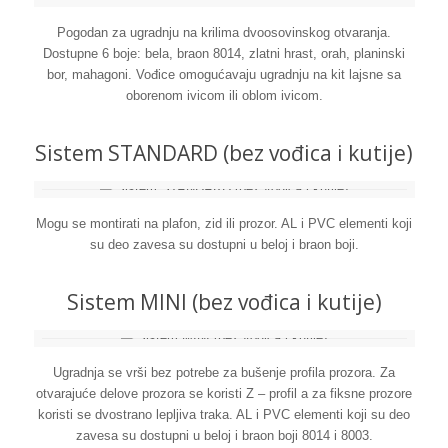
Pogodan za ugradnju na krilima dvoosovinskog otvaranja.
Dostupne 6 boje: bela, braon 8014, zlatni hrast, orah, planinski
bor, mahagoni. Vođice omogućavaju ugradnju na kit lajsne sa
oborenom ivicom ili oblom ivicom.
Sistem STANDARD (bez vođica i kutije)
Mogu se montirati na plafon, zid ili prozor. AL i PVC elementi koji
su deo zavesa su dostupni u beloj i braon boji.
Sistem MINI (bez vođica i kutije)
Ugradnja se vrši bez potrebe za bušenje profila prozora. Za
otvarajuće delove prozora se koristi Z – profil a za fiksne prozore
koristi se dvostrano lepljiva traka. AL i PVC elementi koji su deo
zavesa su dostupni u beloj i braon boji 8014 i 8003.