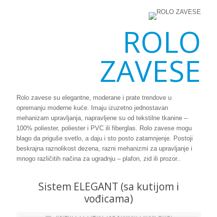
ROLO
ZAVESE
Rolo zavese su elegantne, moderane i prate trendove u
opremanju moderne kuće. Imaju izuzetno jednostavan
mehanizam upravljanja, napravljene su od tekstilne tkanine –
100% poliester, poliester i PVC ili fiberglas. Rolo zavese mogu
blago da priguše svetlo, a daju i sto posto zatamnjenje. Postoji
beskrajna raznolikost dezena, razni mehanizmi za upravljanje i
mnogo različitih načina za ugradnju – plafon, zid ili prozor..
Sistem ELEGANT (sa kutijom i
vođicama)