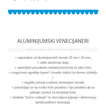
ALUMINIJUMSKI VENECIJANERI
○ napravljeni od aluminijumskih lamela 25 mm i 16 mm;
○ veliki asortiman boja;
○ opremljeni pouzdanim mehanizmima koji se lako čisti;
○ mogućnost ugradnje ispred i između stakla /za drvenu stolariju
/
○ regulišu pristup svetlosti okretanjem lamela;
○ postavljaju se na svako krilo posebno i nije potrebno da se
prikupe zavese za otvaranje krila;
○ dodatak "bočno vođenje" ne dozvoljava ljuljanje i deformaciju
lamela prilikom otvaranja;