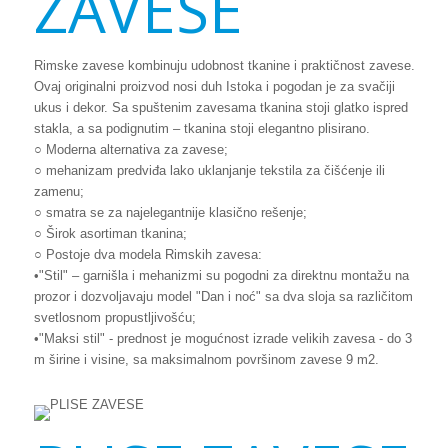
ZAVESE
Rimske zavese kombinuju udobnost tkanine i praktičnost zavese.
Ovaj originalni proizvod nosi duh Istoka i pogodan je za svačiji
ukus i dekor. Sa spuštenim zavesama tkanina stoji glatko ispred
stakla, a sa podignutim – tkanina stoji elegantno plisirano.
○ Moderna alternativa za zavese;
○ mehanizam predviđa lako uklanjanje tekstila za čišćenje ili
zamenu;
○ smatra se za najelegantnije klasično rešenje;
○ Širok asortiman tkanina;
○ Postoje dva modela Rimskih zavesa:
•"Stil" – garnišla i mehanizmi su pogodni za direktnu montažu na
prozor i dozvoljavaju model "Dan i noć" sa dva sloja sa različitom
svetlosnom propustljivošću;
•"Maksi stil" - prednost je mogućnost izrade velikih zavesa - do 3
m širine i visine, sa maksimalnom površinom zavese 9 m2.