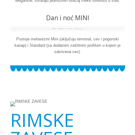
elegantne, stvaraju jedinstven osećaj meke svetlosti u sobi.
Dan i noć MINI
Postoje mehanizmi Mini (uključuju terminal, cev i pogonski
kanap) i Standard (sa dodatnim zaštitnim profilom u kojem je
sakrivena cev).
RIMSKE