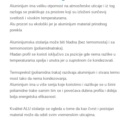
Aluminijum ima veliku otpornost na atmosferske uticaje i iz tog
razloga se praktikuje za prostore koji su izloženi sunčevoj
svetlosti i visokim temperaturama.
Alu prozori su ekološki jer je aluminijum material prirodnog
porekla
Aluminijumska stolarija može biti hladna (bez termomosta) i sa
termomostom (poliamidnatraka).
Hladan profil se koristi isključivo za pozicije gde nema razlike u
temperaturama spolja i unutra jer u suprotnom će kondezovati.
Termoprekid (poliamidna traka) razdvaja aluminijum i stvara termo
most tako da nema kondezovanja.
Aluminijum ima u više serija koje koristimo i razlikuje se u širini
poliamidne trake samim tim se i povećava dubina profila i dobija
bolja energetska efikasnost.
Kvalitet ALU stolarije se ogleda u tome da kao čvrst i postojan
material može da odoli svim vremenskim uticajima.