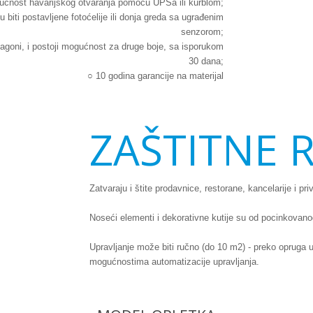
ćnost havarijskog otvaranja pomoću UPSa ili kurblom;
iti postavljene fotoćelije ili donja greda sa ugrađenim
senzorom;
ahagoni, i postoji mogućnost za druge boje, sa isporukom
30 dana;
○ 10 godina garancije na materijal
ZAŠTITNE 
Zatvaraju i štite prodavnice, restorane, kancelarije i p
Noseći elementi i dekorativne kutije su od pocinkovan
Upravljanje može biti ručno (do 10 m2) - preko opruga u
mogućnostima automatizacije upravljanja.