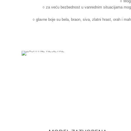
○ Mogu
○ za veću bezbednost u vanrednim situacijama mogu b
○ glavne boje su bela, braon, siva, zlatni hrast, orah i m