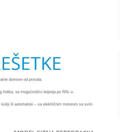
REŠETKE
rivatne domove od provala.
og čelika, sa mogućnošću bojenja po RAL-u.
 kutiji ili automatski – sa električnim motorom sa svim